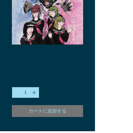
メガ盛りフルーツ
「サタンマリア」
¥700
価
格
数量
*
カートに追加する
フォークとニューウェーブが恋を