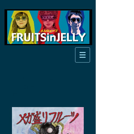
ホーム
All Products
メガ盛りフルーツ「サタンマリ
ア」