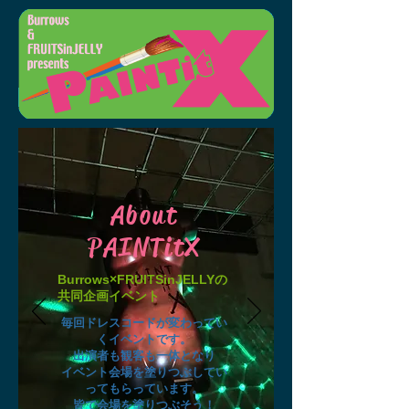
About
PAINTitX
Burrows×FRUITSinJELLYの
共同企画イベント
毎回ドレスコードが変わってい
く
イベントです。
出演者も観客も一体となり
イベント会場を塗りつぶしてい
ってもらっています。
​皆で会場を塗りつぶそう！