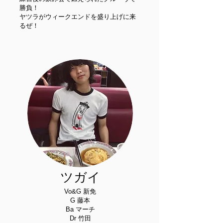
勝負！
​ヤツラがウィークエンドを盛り上げに来
るぜ！
ツガイ
Vo&G 新免
G 藤本
Ba マーチ
Dr 竹田