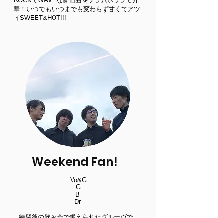
ROCKでWAVYな新旧曲をプラムポップで昇
華！いつでもいつまでも変わらず甘くてアツ
イSWEET&HOT!!!
Weekend Fan!
Vo&G
G
B
Dr
練習後の飲み会で鍛えられたグルーヴで