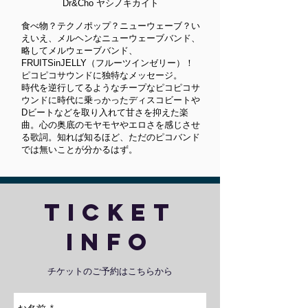
Dr&Cho ヤシノキカイト
食べ物？テクノポップ？ニューウェーブ？い
えいえ、メルヘンなニューウェーブバンド、
略してメルウェーブバンド、
FRUITSinJELLY（フルーツインゼリー）！
ピコピコサウンドに独特なメッセージ。
時代を逆行してるようなチープなピコピコサ
ウンドに時代に乗っかったディスコビートや
Dビートなどを取り入れて甘さを抑えた楽
曲。心の奥底のモヤモヤやエロさを感じさせ
る歌詞。知れば知るほど、ただのピコバンド
では無いことが分かるはず。
Ticket
info
チケットのご予約はこちらから